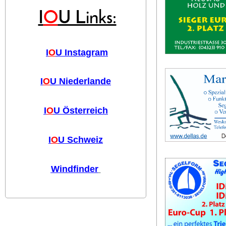
I
O
U Links:
I
O
U Instagram
I
O
U Niederlande
I
O
U Österreich
I
O
U Schweiz
Windfinder