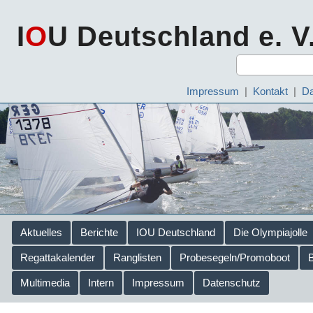
I
O
U Deutschland e. V
Impressum
|
Kontakt
|
Da
Aktuelles
Berichte
IOU Deutschland
Die Olympiajolle
Regattakalender
Ranglisten
Probesegeln/Promoboot
Multimedia
Intern
Impressum
Datenschutz