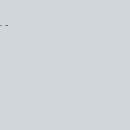
...
...