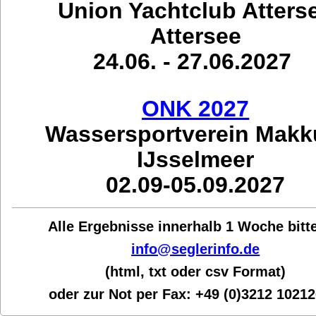
Union Yachtclub Atters
Attersee
24.06. - 27.06.2027
ONK 2027
Wassersportverein Mak
IJsselmeer
02.09-05.09.2027
Alle Ergebnisse innerhalb 1 Woche bit
t
info@seglerinfo.de
(html, txt oder csv Format)
oder zur Not per Fax:
+49 (0)3212 1021