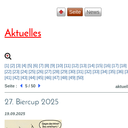
Seite
News
Aktuelles
[1]
[2]
[3]
[4]
[5]
[6]
[7]
[8]
[9]
[10]
[11]
[12]
[13]
[14]
[15]
[16]
[17]
[18]
[22]
[23]
[24]
[25]
[26]
[27]
[28]
[29]
[30]
[31]
[32]
[33]
[34]
[35]
[36]
[3
[41]
[42]
[43]
[44]
[45]
[46]
[47]
[48]
[49]
[50]
Seite :
5 / 50
aktuel
27. Biercup 2025
19.09.2025