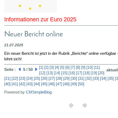
Informationen zur Euro 2025
Neuer Bericht online
21.07.2025
Ein neuer Bericht ist jetzt in der Rubrik „Berichte“ online verfügbar
lohnt sich!
[1]
[2]
[3]
[4]
[5]
[6]
[7]
[8]
[9]
[10]
[11]
Seite :
5 / 50
aktuel
[12]
[13]
[14]
[15]
[16]
[17]
[18]
[19]
[20]
[21]
[22]
[23]
[24]
[25]
[26]
[27]
[28]
[29]
[30]
[31]
[32]
[33]
[34]
[35]
[3
[40]
[41]
[42]
[43]
[44]
[45]
[46]
[47]
[48]
[49]
[50]
Powered by
CMSimpleBlog