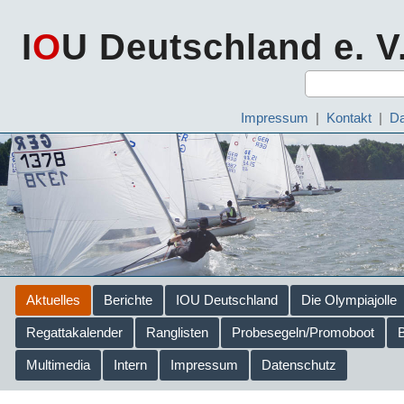
I
O
U Deutschland e. V
Impressum
|
Kontakt
|
Da
Aktuelles
Berichte
IOU Deutschland
Die Olympiajolle
Regattakalender
Ranglisten
Probesegeln/Promoboot
Multimedia
Intern
Impressum
Datenschutz