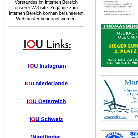
Vorstandes im internen Bereich
unserer Website. Zugänge zum
internen Bereich können bei unserem
Webmaster beantragt werden.
I
O
U Links:
I
O
U Instagram
I
O
U Niederlande
I
O
U Österreich
I
O
U Schweiz
Windfinder