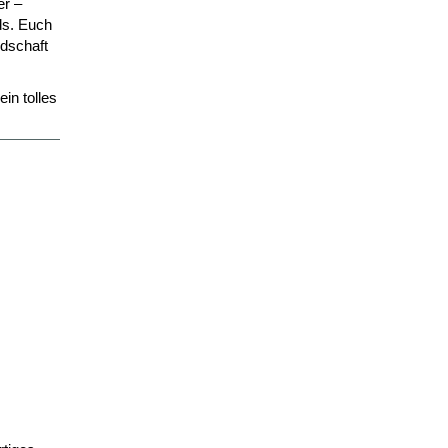
er –
ds. Euch
ndschaft
in tolles