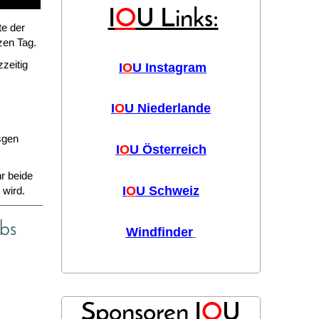
I
O
U Links:
te der
zen Tag.
zzeitig
I
O
U Instagram
I
O
U Niederlande
sgen
I
O
U Österreich
hr beide
I
O
U Schweiz
 wird.
bs
Windfinder
Sponsoren I
O
U