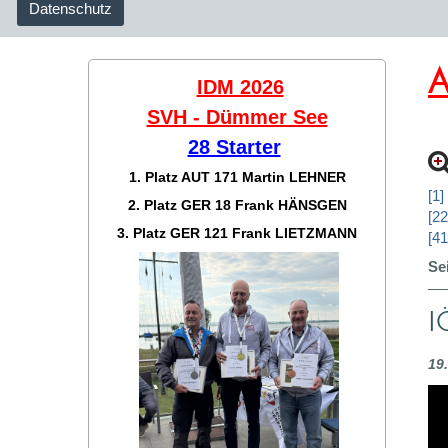
Datenschutz
A
IDM 2026
SVH - Dümmer See
28 Starter
1. Platz AUT 171
Martin LEHNER
[1]
2. Platz GER 18
Frank HÄNSGEN
[22
3. Platz GER 121
Frank LIETZMANN
[41
Se
I
19