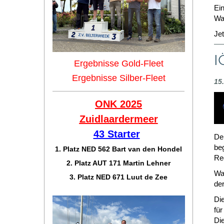
Ein
Wa
Jet
I
Ergebnisse Gold-Fleet
Ergebnisse Silber-Fleet
15
ONK 2025
Zuidlaar
dermeer
43 Starter
Der
be
1. Platz NED 562 Bart van den Hondel
Re
2. Platz AUT 171 Martin Lehner
Wa
3. Platz NED 671 Luut de Zee
de
Die
für
Di