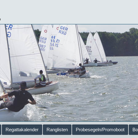
.
Regattakalender
Ranglisten
Probesegeln/Promoboot
Bo