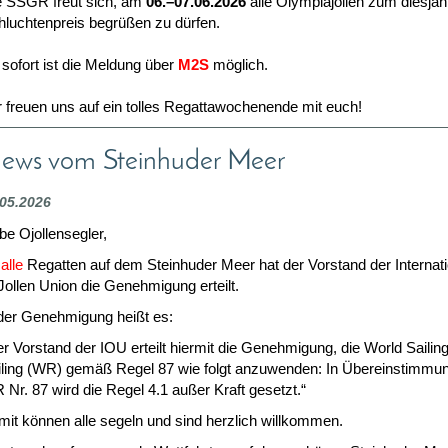
e SSGR freut sich, am
06.–07.06.2026
alle Olympiajollen zum diesjäh
hluchtenpreis begrüßen zu dürfen.
sofort ist die Meldung über
M2S
möglich.
r freuen uns auf ein tolles Regattawochenende mit euch!
ews vom Steinhuder Meer
.05.2026
be Ojollensegler,
r
alle
Regatten auf dem Steinhuder Meer hat der Vorstand der Internat
ollen Union die Genehmigung erteilt.
 der Genehmigung heißt es:
r Vorstand der IOU erteilt hiermit die Genehmigung, die World Sailin
iling (WR) gemäß Regel 87 wie folgt anzuwenden: In Übereinstimmun
Nr. 87 wird die Regel 4.1 außer Kraft gesetzt.“
mit können alle segeln und sind herzlich willkommen.