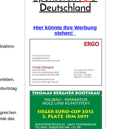
Deutschland
Hier könnte Ihre Werbung
stehen!
eilnahme
erleben.
eburtstag
ngreichen
ende das