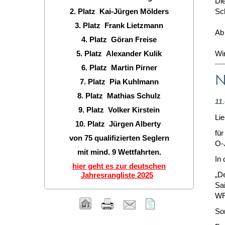
Di
2. Platz Kai-Jürgen Mölders
Sc
3. Platz Frank Lietzmann
Ab 
4. Platz Göran Freise
5. Platz Alexander Kulik
Wi
6. Platz Martin Pirner
N
7. Platz Pia Kuhlmann
8. Platz Mathias Schulz
11
9. Platz Volker Kirstein
Lie
10. Platz Jürgen Alberty
fü
von 75 qualifizierten Seglern
O-J
mit mind. 9 Wettfahrten.
In
hier geht es zur deutschen
„De
Jahresrangliste 2025
Sa
WR 
So