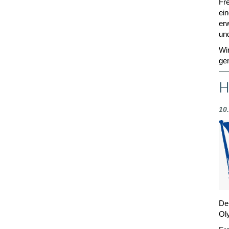
Fr
ein
er
und
Wir
ge
H
10
Der
Ol