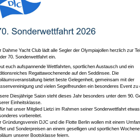
 Dahme Yacht Club lädt alle Segler der Olympiajollen herzlich zur T
der 70. Sonderwettfahrt ein.
eut euch aufspannende Wettfahrten, sportlichen Austausch und ein
aditionsreiches Regattawochenende auf den Seddinsee. Die
biläumsveranstaltung bietet beste Gelegenheit, gemeinsam mit der
assenvereinigung und vielen Segelfreunden ein besonderes Event zu 
sere Diesjährige Saion steht dieses Jahr besonders unter dem 90. G
erer Einheitsklasse.
für hat unser Mitglied Lietzi im Rahmen seiner Sonderwettfahrt etwas
sonderes vorbereitet.
r Gründungsverein DJC und die Flotte Berlin wollen mit einem Umfa
ffet und Sonderpreisen an einem geselligen und sportlichen Wochen
biläum unserer Bootsklasse feiern.