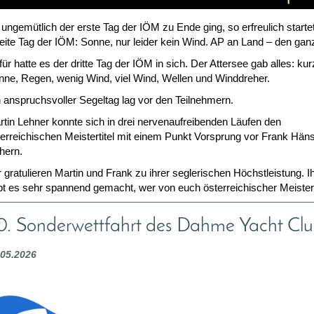
ungemütlich der erste Tag der IÖM zu Ende ging, so erfreulich starte
eite Tag der IÖM: Sonne, nur leider kein Wind. AP an Land – den gan
ür hatte es der dritte Tag der IÖM in sich. Der Attersee gab alles: kur
nne, Regen, wenig Wind, viel Wind, Wellen und Winddreher.
 anspruchsvoller Segeltag lag vor den Teilnehmern.
rtin Lehner konnte sich in drei nervenaufreibenden Läufen den
terreichischen Meistertitel mit einem Punkt Vorsprung vor Frank Hän
hern.
 gratulieren Martin und Frank zu ihrer seglerischen Höchstleistung. I
bt es sehr spannend gemacht, wer von euch österreichischer Meister
0. Sonderwettfahrt des Dahme Yacht Clu
.05.2026