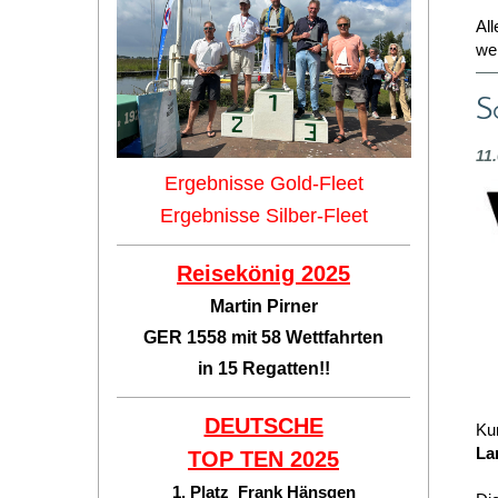
Al
we
S
11
Ergebnisse Gold-Fleet
Ergebnisse Silber-Fleet
Reisekönig 2025
Martin Pirner
GER 1558 mit 58 Wettfahrten
in 15 Regatten!!
DEUTSCHE
Kur
La
TOP TEN
2025
1. Platz Frank Hänsgen