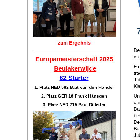
zum Ergebnis
Der
an 
Europameisterschaft 2025
Fr
Beulakerwijde
tr
62 Starter
Ju
Kl
1. Platz NED 562 Bart van den Hondel
Un
2. Platz GER 18 Frank Hänsgen
uns
3. Platz NED 715 Paul Dijkstra
Da
be
De
Bu
Ju