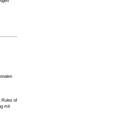
rigen
ionalen
g Rules of
g mit