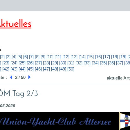
ktuelles
[2]
[3]
[4]
[5]
[6]
[7]
[8]
[9]
[10]
[11]
[12]
[13]
[14]
[15]
[16]
[17]
[18]
[19]
[
]
[23]
[24]
[25]
[26]
[27]
[28]
[29]
[30]
[31]
[32]
[33]
[34]
[35]
[36]
[37]
[38
]
[42]
[43]
[44]
[45]
[46]
[47]
[48]
[49]
[50]
ite :
2 / 50
aktuelle Art
ÖM Tag 2/3
.05.2026