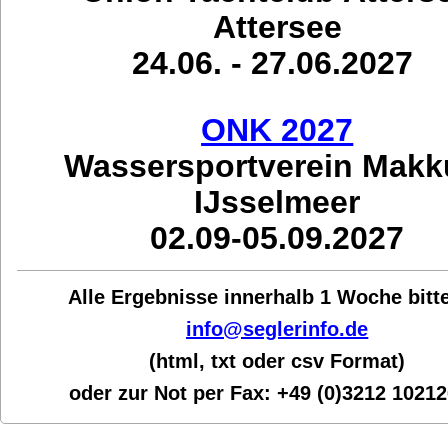
Attersee
24.06. - 27.06.2027
ONK 2027
Wassersportverein Mak
IJsselmeer
02.09-05.09.2027
Alle Ergebnisse innerhalb 1 Woche bit
t
info@seglerinfo.de
(html, txt oder csv Format)
oder zur Not per Fax:
+49 (0)3212 1021