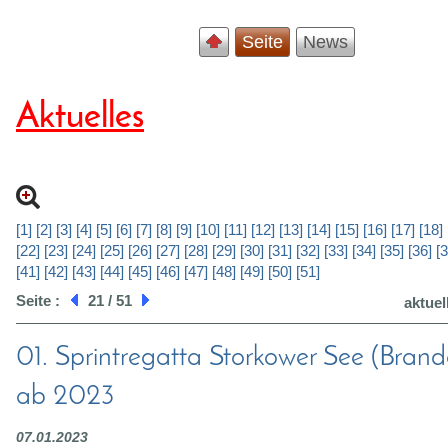
Seite
News
Aktuelles
[1]
[2]
[3]
[4]
[5]
[6]
[7]
[8]
[9]
[10]
[11]
[12]
[13]
[14]
[15]
[16]
[17]
[18]
[22]
[23]
[24]
[25]
[26]
[27]
[28]
[29]
[30]
[31]
[32]
[33]
[34]
[35]
[36]
[3
[41]
[42]
[43]
[44]
[45]
[46]
[47]
[48]
[49]
[50]
[51]
Seite :
21 / 51
aktuel
01. Sprintregatta Storkower See (Bran
ab 2023
07.01.2023