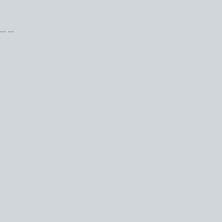
...
...