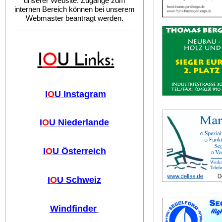
unserer Website. Zugänge zum
internen Bereich können bei unserem
Webmaster beantragt werden.
I
O
U Links:
I
O
U Instagram
I
O
U Niederlande
I
O
U Österreich
I
O
U Schweiz
Windfinder