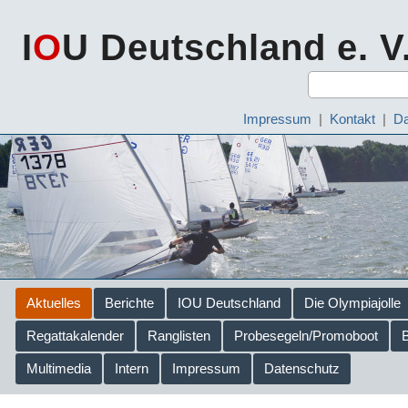
I
O
U Deutschland e. V
Impressum
|
Kontakt
|
Da
Aktuelles
Berichte
IOU Deutschland
Die Olympiajolle
Regattakalender
Ranglisten
Probesegeln/Promoboot
Multimedia
Intern
Impressum
Datenschutz