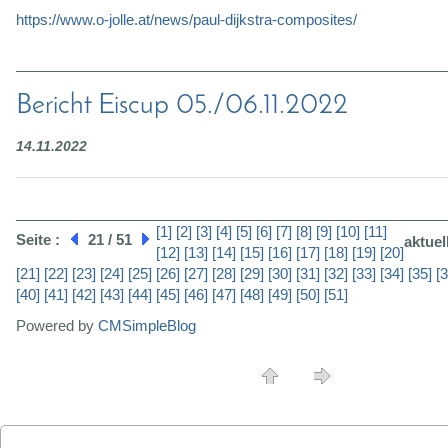
https://www.o-jolle.at/news/paul-dijkstra-composites/
Bericht Eiscup 05./06.11.2022
14.11.2022
[1]
[2]
[3]
[4]
[5]
[6]
[7]
[8]
[9]
[10]
[11]
Seite :
21 / 51
aktuel
[12]
[13]
[14]
[15]
[16]
[17]
[18]
[19]
[20]
[21]
[22]
[23]
[24]
[25]
[26]
[27]
[28]
[29]
[30]
[31]
[32]
[33]
[34]
[35]
[3
[40]
[41]
[42]
[43]
[44]
[45]
[46]
[47]
[48]
[49]
[50]
[51]
Powered by
CMSimpleBlog